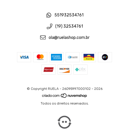
551932534761
(19) 32534761
ola@ruelashop.com.br
© Copyright RUELA - 26095997000102 - 2026
Todos os direitos reservados.