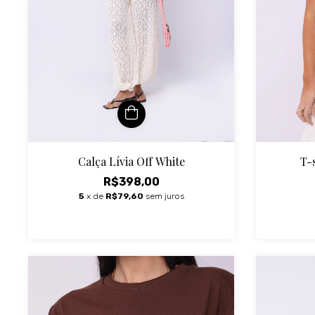
Calça Lívia Off White
T-
R$398,00
5
x de
R$79,60
sem juros