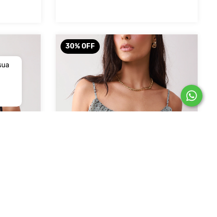
30
%
OFF
 sua