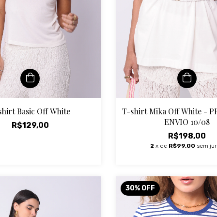
shirt Basic Off White
T-shirt Mika Off White -
ENVIO 10/08
R$129,00
R$198,00
2
x de
R$99,00
sem ju
30
%
OFF