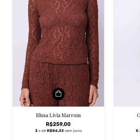
C
Blusa Lívia Marrom
R$259,00
5
3
x de
R$86,33
sem juros