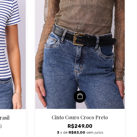
Cinto Couro Croco Preto
rasil
R$249,00
0
3
x de
R$83,00
sem juros