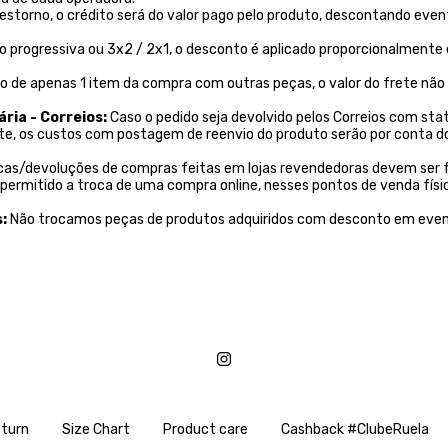
 estorno, o crédito será do valor pago pelo produto, descontando eve
 progressiva ou 3x2 / 2x1, o desconto é aplicado proporcionalmente
 de apenas 1 item da compra com outras peças, o valor do frete não
ria - Correios:
Caso o pedido seja devolvido pelos Correios com sta
nte, os custos com postagem de reenvio do produto serão por conta d
cas/devoluções de compras feitas em lojas revendedoras devem ser 
permitido a troca de uma compra online, nesses pontos de venda físi
:
Não trocamos peças de produtos adquiridos com desconto em event
turn
Size Chart
Product care
Cashback #ClubeRuela