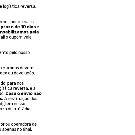
 logística reversa.
emos por e-mail o
prazo de 10 dias
e
onsabilizamos pela
ail o cupom vale
ento pelo nosso
 retiradas devem
roca ou devolução.
do, para nos
stica reversa, e a
do.
Caso o envio não
s.
A restituição dos
o(s) em nosso
azo de até 7 dias
or ou operadora de
 apenas no final,