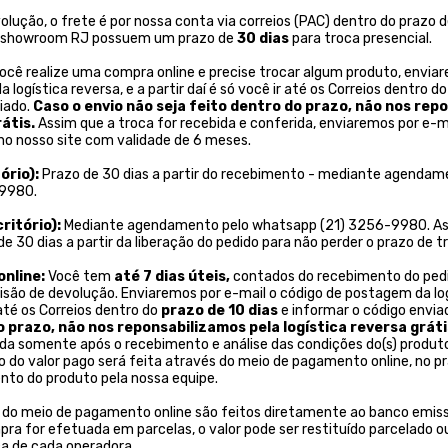
lução, o frete é por nossa conta via correios (PAC) dentro do prazo de
o showroom RJ possuem um prazo de
30 dias
para troca presencial.
cê realize uma compra online e precise trocar algum produto, enviar
logística reversa, e a partir daí é só você ir até os Correios dentro do
iado.
Caso o envio não seja feito dentro do prazo, não nos rep
átis.
Assim que a troca for recebida e conferida, enviaremos por e-m
 no nosso site com validade de 6 meses.
ório):
Prazo de 30 dias a partir do recebimento - mediante agendam
9980.
critório):
Mediante agendamento pelo whatsapp (21) 3256-9980. As
e 30 dias a partir da liberação do pedido para não perder o prazo de t
nline:
Você tem
até 7 dias úteis,
contados do recebimento do pedi
são de devolução. Enviaremos por e-mail o código de postagem da logí
 até os Correios dentro do
prazo de 10 dias
e informar o código envia
o prazo, não nos reponsabilizamos pela logística reversa gráti
ada somente após o recebimento e análise das condições do(s) produt
ão do valor pago será feita através do meio de pagamento online, no pr
nto do produto pela nossa equipe.
 do meio de pagamento online são feitos diretamente ao banco emiss
ra for efetuada em parcelas, o valor pode ser restituído parcelado ou
ca de cada operadora.