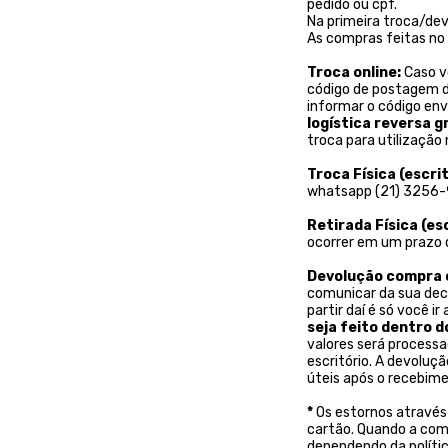
pedido ou cpf.
Na primeira troca/devo
As compras feitas n
Troca online:
Caso vo
código de postagem da 
informar o código env
logística reversa gr
troca para utilização
Troca Física (escrit
whatsapp (21) 3256-
Retirada Física (es
ocorrer em um prazo d
Devolução compra o
comunicar da sua deci
partir daí é só você ir
seja feito dentro d
valores será process
escritório. A devoluç
úteis após o recebime
*
Os estornos através
cartão. Quando a comp
dependendo da políti