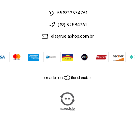
551932534761
(19) 32534761
ola@ruelashop.com.br