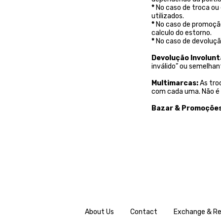
*
No caso de troca ou
utilizados.
*
No caso de promoção
calculo do estorno.
*
No caso de devolução
Devolução Involuntá
inválido” ou semelha
Multimarcas:
As tro
com cada uma. Não é 
Bazar & Promoções
About Us
Contact
Exchange & Re