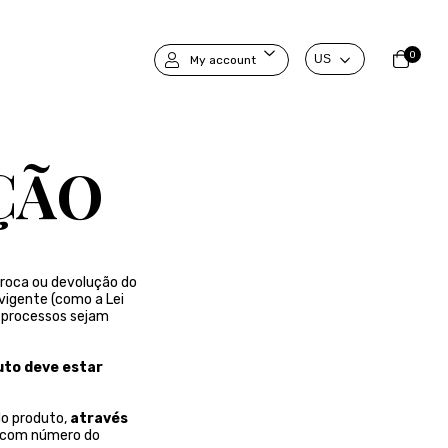
0
My account
ÇÃO
troca ou devolução do
vigente (como a Lei
s processos sejam
uto deve estar
o produto,
através
o com número do