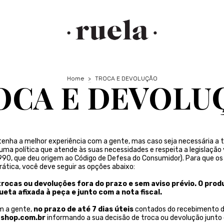
Home
>
TROCA E DEVOLUÇÃO
OCA E DEVOLU
enha a melhor experiência com a gente, mas caso seja necessária a 
uma política que atende às suas necessidades e respeita a legislação 
1990, que deu origem ao Código de Defesa do Consumidor). Para que o
rática, você deve seguir as opções abaixo:
trocas ou devoluções fora do prazo e sem aviso prévio. O prod
ueta afixada à peça e junto com a nota fiscal.
m a gente,
no prazo de até 7 dias úteis
contados do recebimento d
ashop.com.br
informando a sua decisão de troca ou devolução junt