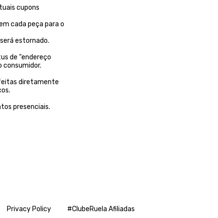
ntuais cupons
 em cada peça para o
 será estornado.
tus de “endereço
o consumidor.
feitas diretamente
cos.
os presenciais.
Privacy Policy
#ClubeRuela Afiliadas